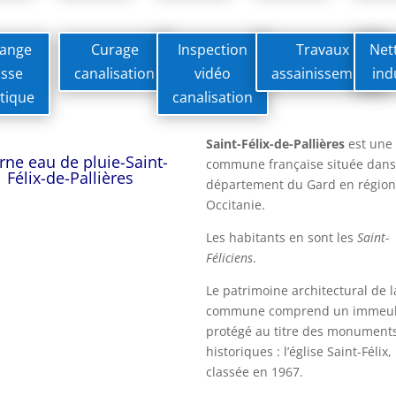
dange
Curage
Inspection
Travaux
Net
osse
canalisation
vidéo
assainissement
ind
tique
canalisation
Saint-Félix-de-Pallières
est une
erne eau de pluie-Saint-
commune française située dans
Félix-de-Pallières
département du Gard en région
Occitanie.
Les habitants en sont les
Saint-
Féliciens
.
Le patrimoine architectural de l
commune comprend un immeu
protégé au titre des monument
historiques : l’église Saint-Félix,
classée en 1967.