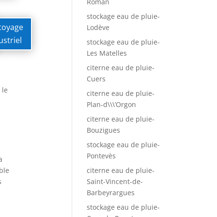
Roman
stockage eau de pluie-
toyage
Lodève
ustriel
stockage eau de pluie-
Les Matelles
citerne eau de pluie-
Cuers
 le
citerne eau de pluie-
Plan-d\\\’Orgon
citerne eau de pluie-
Bouzigues
stockage eau de pluie-
Pontevès
a
ble
citerne eau de pluie-
s
Saint-Vincent-de-
Barbeyrargues
stockage eau de pluie-