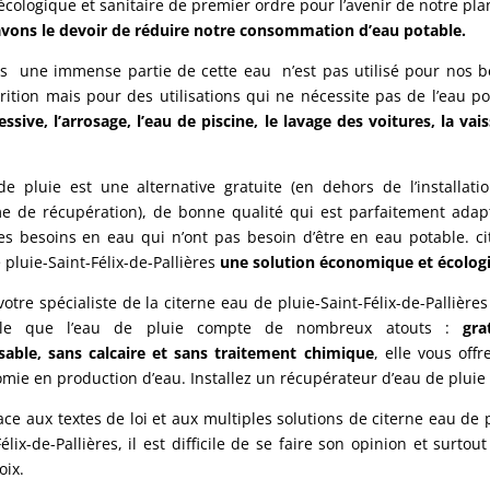
écologique et sanitaire de premier ordre pour l’avenir de notre pla
vons le devoir de réduire notre consommation d’eau potable.
s une immense partie de cette eau n’est pas utilisé pour nos b
rition mais pour des utilisations qui ne nécessite pas de l’eau po
lessive, l’arrosage, l’eau de piscine, le lavage des voitures, la vais
de pluie est une alternative gratuite (en dehors de l’installati
e de récupération), de bonne qualité qui est parfaitement adap
es besoins en eau qui n’ont pas besoin d’être en eau potable. ci
 pluie-Saint-Félix-de-Pallières
une solution économique et écolog
 votre spécialiste de la citerne eau de pluie-Saint-Félix-de-Pallière
lle que l’eau de pluie compte de nombreux atouts :
gra
sable, sans calcaire et sans traitement chimique
, elle vous off
mie en production d’eau. Installez un récupérateur d’eau de pluie 
ace aux textes de loi et aux multiples solutions de citerne eau de 
élix-de-Pallières, il est difficile de se faire son opinion et surtout
oix.