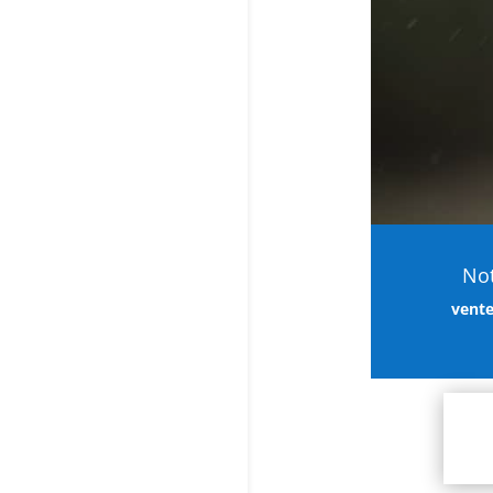
Not
vente