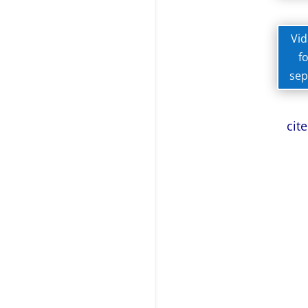
Vi
f
sep
cit