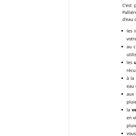
C’est 
Palliè
d’eau 
les 
votr
au c
util
les
u
récu
à l
eau 
aux
plui
la
ve
en v
plui
vou