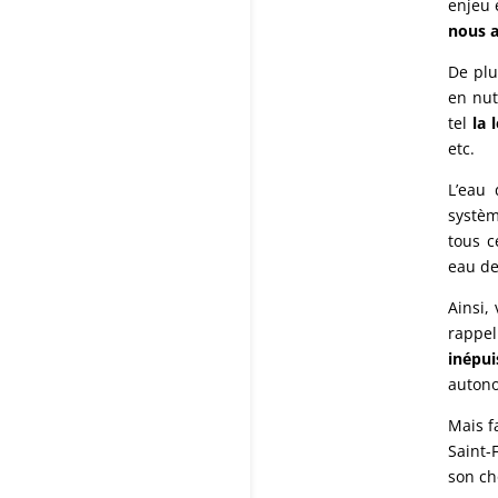
enjeu 
nous a
De plu
en nut
tel
la 
etc.
L’eau 
systèm
tous c
eau de
Ainsi,
rappe
inépui
autono
Mais f
Saint-F
son ch