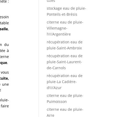
Uzès
nète :
stockage eau de pluie-
Ponteils-et-Brésis
esoin
citerne eau de pluie-
table
Villemagne-
selle
,
l\\\’Argentière
récupération eau de
on du
pluie-Saint-Ambroix
tée à
récupération eau de
terne
pluie-Saint-Laurent-
ique
.
de-Carnols
s vous
récupération eau de
tuite,
pluie-La Cadière-
re une
d\\\’Azur
!
citerne eau de pluie-
pluie-
Puimoisson
 faire
citerne eau de pluie-
Arre