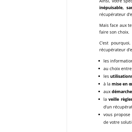
Ainsi, votre sp
inépuisable, s
récupérateur d’e
Mais face aux tex
faire son choix.
C’est pourquoi,
récupérateur d’e
les informatio
au choix entre
les
utilisation
à la
mise en œu
aux
démarche
la
veille règl
d’un récupérat
vous propose
de votre solut