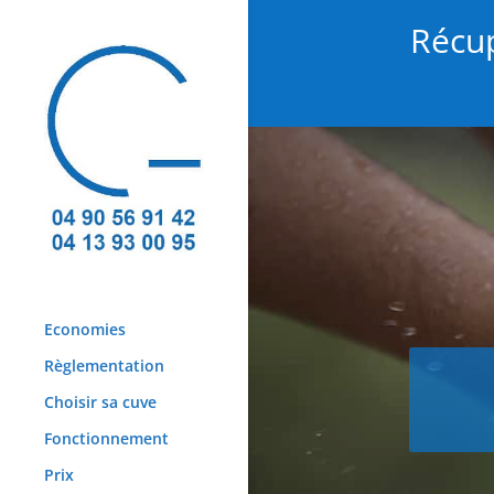
Récup
Economies
Règlementation
Choisir sa cuve
Fonctionnement
Prix