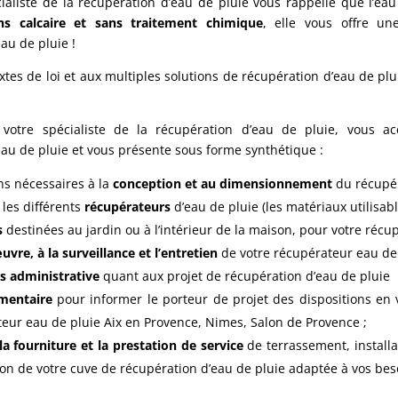
écialiste de la récupération d’eau de pluie vous rappelle que l’
ans calcaire et sans traitement chimique
, elle vous offre un
au de pluie !
tes de loi et aux multiples solutions de récupération d’eau de pluie,
 votre spécialiste de la récupération d’eau de pluie, vous ac
au de pluie et vous présente sous forme synthétique :
ns nécessaires à la
conception et au dimensionnement
du récupér
 les différents
récupérateurs
d’eau de pluie (les matériaux utilisabl
s
destinées au jardin ou à l’intérieur de la maison, pour votre récup
vre, à la surveillance et l’entretien
de votre récupérateur eau de 
s administrative
quant aux projet de récupération d’eau de pluie
ementaire
pour informer le porteur de projet des dispositions en v
eur eau de pluie Aix en Provence, Nimes, Salon de Provence ;
la fourniture et la prestation de service
de terrassement, installa
ion de votre cuve de récupération d’eau de pluie adaptée à vos bes